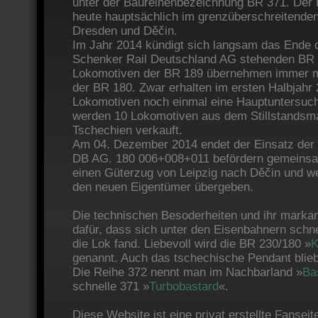
unter der Baureihenbezeichnung BR 371. Der E
heute hauptsächlich im grenzüberschreitende
Dresden und Děčin.
Im Jahr 2014 kündigt sich langsam das Ende 
Schenker Rail Deutschland AG stehenden BR 
Lokomotiven der BR 189 übernehmen immer m
der BR 180. Zwar erhalten im ersten Halbjahr
Lokomotiven noch einmal eine Hauptuntersuch
werden 10 Lokomotiven aus dem Stillstands
Tschechien verkauft.
Am 04. Dezember 2014 endet der Einsatz der 
DB AG. 180 006+008+011 befördern gemeinsa
einen Güterzug von Leipzig nach Děčin und w
den neuen Eigentümer übergeben.
Die technischen Besoderheiten und ihr marka
dafür, dass sich unter den Eisenbahnern schne
die Lok fand. Liebevoll wird die BR 230/180 »
K
genannt. Auch das tschechische Pendant blie
Die Reihe 372 nennt man im Nachbarland »
Ba
schnelle 371 »
Turbobastard
«.
Diese Website ist eine privat erstellte Fanseit