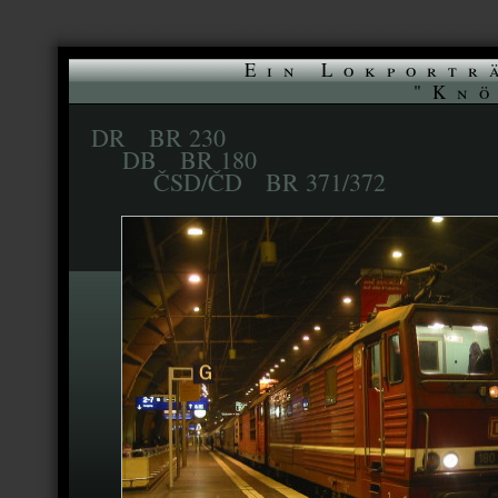
Ein Lokportr
"Knö
DR BR 230
DB BR 180
ČSD/ČD BR 371/372